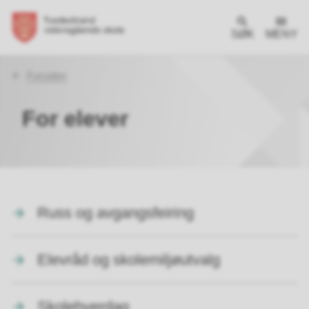
SØK
MENY
Du
Forsiden
er
her:
For elever
Russ og avgangsfeiring
Elevråd og skolemiljøutvalg
Skolehverdag