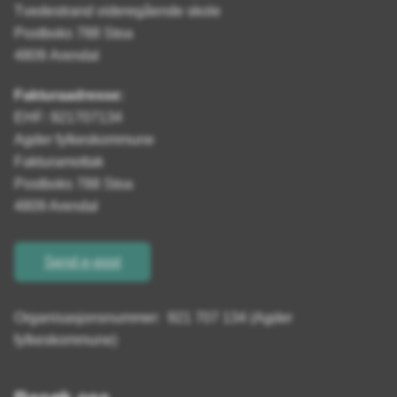
Tvedestrand videregående skole
Postboks 788 Stoa
4809 Arendal
Fakturaadresse:
EHF: 921707134
Agder fylkeskommune
Fakturamottak
Postboks 788 Stoa
4809 Arendal
Send e-post
Organisasjonsnummer: 921 707 134 (Agder
fylkeskommune)