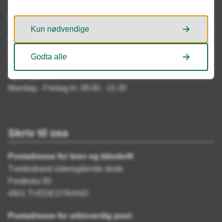
Servicetorget
Kun nødvendige
Telefon
37 19 66 50
Godta alle
Åpningstider
Mandag - Fredag kl. 08.00 - 15.30
Skriv til oss
Postadresse for brev og tidsskrift
Tvedestrand videregående skole
Postboks 85
4901 TVEDESTRAND
Postadresse for arkivverdig post: