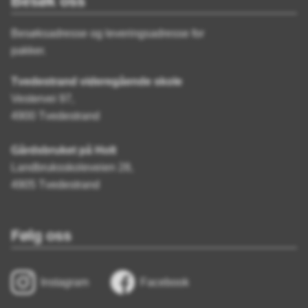
Besøk oss
Besøksadresse og leveringsadresse for
pakker.
Tvedestrand videregående skole
Vestervei 97,
4900 Tvedestrand
Gårdsbruket på Holt
Landbruksskoleveien 28,
4905 Tvedestrand
Følg oss
Instagram
Facebook