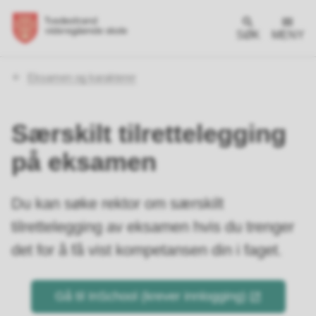
SØK
MENY
Du
Eksamen og karakterer
er
her:
Særskilt tilrettelegging
på eksamen
Du kan søke rektor om særskilt
tilrettelegging av eksamen hvis du trenger
det for å få vist kompetansen din i faget.
Gå til InSchool (krever innlogging)