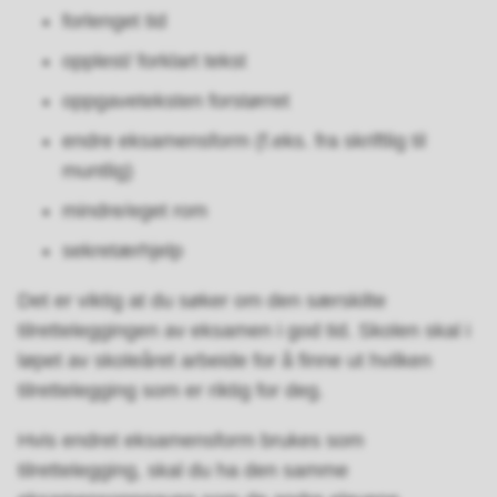
forlenget tid
opplest/ forklart tekst
oppgaveteksten forstørret
endre eksamensform (f.eks. fra skriftlig til
muntlig)
mindre/eget rom
sekretærhjelp
Det er viktig at du søker om den særskilte
tilretteleggingen av eksamen i god tid. Skolen skal i
løpet av skoleåret arbeide for å finne ut hvilken
tilrettelegging som er riktig for deg.
Hvis endret eksamensform brukes som
tilrettelegging, skal du ha den samme