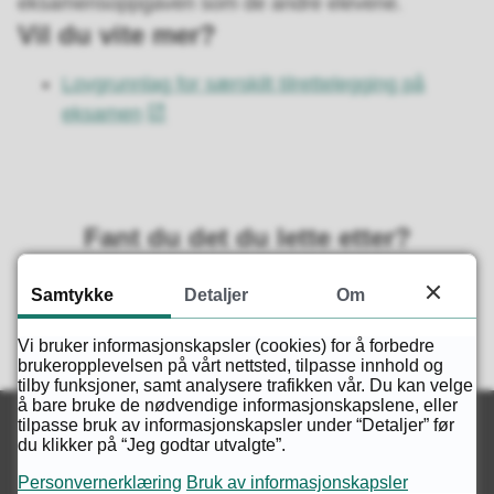
eksamensoppgaven som de andre elevene.
Vil du vite mer?
Lovgrunnlag for særskilt tilrettelegging på
eksamen
Fant du det du lette etter?
Samtykke
Detaljer
Om
Ja
Nei
Vi bruker informasjonskapsler (cookies) for å forbedre
brukeropplevelsen på vårt nettsted, tilpasse innhold og
tilby funksjoner, samt analysere trafikken vår. Du kan velge
å bare bruke de nødvendige informasjonskapslene, eller
tilpasse bruk av informasjonskapsler under “Detaljer” før
du klikker på “Jeg godtar utvalgte”.
Personvernerklæring
Bruk av informasjonskapsler