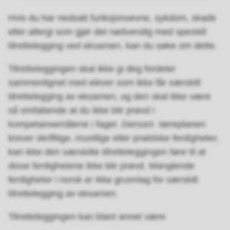
Hvis du har nedsatt funksjonsevne, sykdom, skade
eller allergi som gjør det nødvendig med spesiell
tilrettelegging ved eksamen, kan du søke om dette.
Tilretteleggingen skal ikke gi deg fordeler
sammenlignet med elever som ikke får særskilt
tilrettelegging av eksamen, og den skal ikke være
så omfattende at du ikke blir prøvd i
kompetansemålene i faget. Dersom læreplanen
krever skriftlige, muntlige eller praktiske ferdigheter,
kan ikke den særskilte tilretteleggingen føre til at
disse ferdighetene ikke blir prøvd. Manglende
ferdigheter i norsk er ikke grunnlag for særskilt
tilrettelegging av eksamen.
Tilretteleggingen kan blant annet være