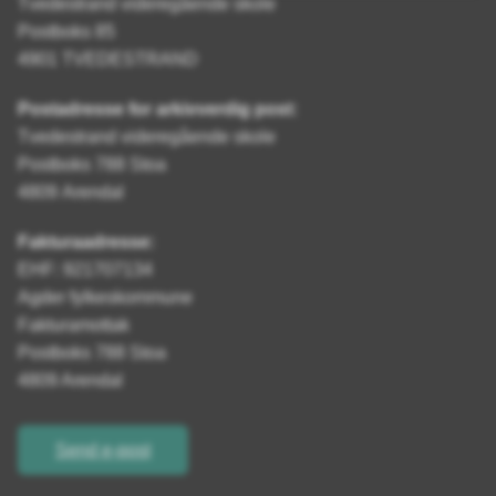
Tvedestrand videregående skole
Postboks 85
4901 TVEDESTRAND
Postadresse for arkivverdig post:
Tvedestrand videregående skole
Postboks 788 Stoa
4809 Arendal
Fakturaadresse:
EHF: 921707134
Agder fylkeskommune
Fakturamottak
Postboks 788 Stoa
4809 Arendal
Send e-post