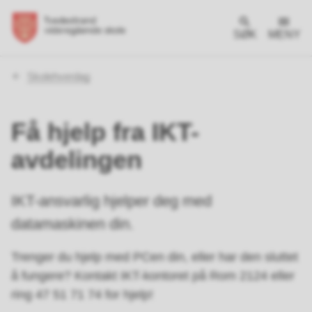
SØK
MENY
Du
Skolehverdag
er
her:
Få hjelp fra IKT-
avdelingen
IKT-ansvarlig hjelper deg med
datamaskinen din.
Trenger du hjelp med PCen din, eller har den sluttet
å fungere? Kontakt IKT-kontoret på Rom 2124 eller
ring 47 51 71 74 for hjelp!