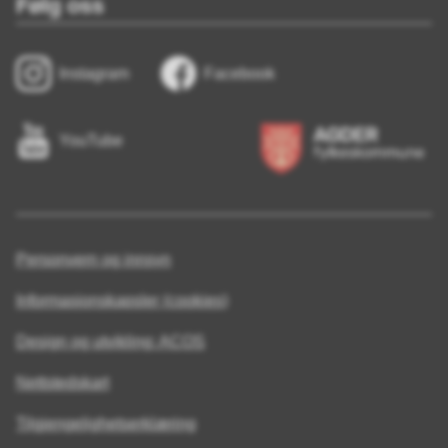
Følg oss
Instagram
Facebook
YouTube
Personvern og innsyn
Informasjonskapsler (cookies)
Design og utvikling: ACOS
Nettstedskart
Tilgjengelighetserklæring