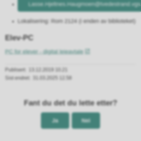
Lasse.Hjeltnes.Haugmoen@tvedestrand.vgs
Lokalisering: Rom 2124 (i enden av biblioteket)
Elev-PC
PC for elever - digital leieavtale
Publisert
13.12.2019 10.21
Sist endret
31.03.2025 12.58
Fant du det du lette etter?
Ja
Nei