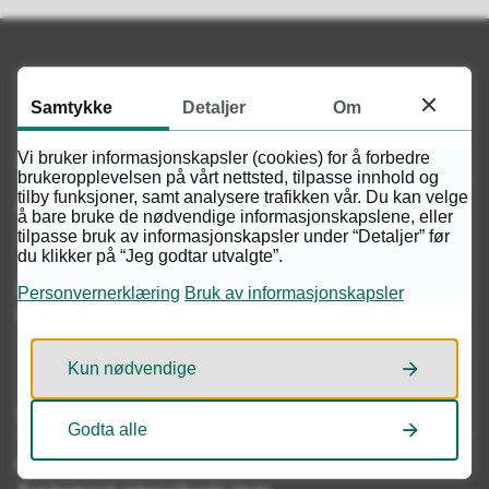
Samtykke
Detaljer
Om
Servicetorget
Vi bruker informasjonskapsler (cookies) for å forbedre
brukeropplevelsen på vårt nettsted, tilpasse innhold og
tilby funksjoner, samt analysere trafikken vår. Du kan velge
Telefon
å bare bruke de nødvendige informasjonskapslene, eller
tilpasse bruk av informasjonskapsler under “Detaljer” før
37 19 66 50
du klikker på “Jeg godtar utvalgte”.
Åpningstider
Personvernerklæring
Bruk av informasjonskapsler
Mandag - Fredag kl. 08.00 - 15.30
Kun nødvendige
Skriv til oss
Godta alle
Postadresse for brev og tidsskrift