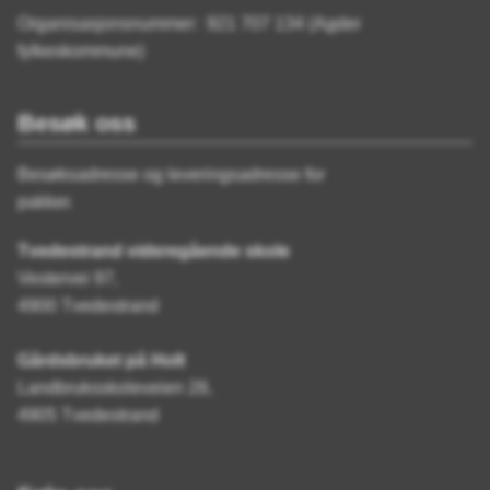
Organisasjonsnummer: 921 707 134 (Agder
fylkeskommune)
Besøk oss
Besøksadresse og leveringsadresse for
pakker.
Tvedestrand videregående skole
Vestervei 97,
4900 Tvedestrand
Gårdsbruket på Holt
Landbruksskoleveien 28,
4905 Tvedestrand