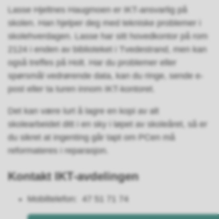
Lasse Hjeltnes Haugmoen er IKT-ansvarlig på
skolen. Han hjelper deg med tekniske problemer i
skolehverdagen. Lasse har sitt hovedkontor på rom
2124 i enden av biblioteket i Tvedestrand, men kan
også treffes på Holt. Har du problemer eller
spørsmål vedrørende data, kan du ringe, sende e-
post eller ta turen innom IKT-kontoret.
Det kan være lurt å lagre en kopi av alt
skolearbeidet ditt i en sky i løpet av skoleåret, så er
du sikret at ingenting går tapt om PCen må
reformateres i reparasjon.
Kontakt IKT-avdelingen
Mobiltelefon: 47 51 71 74